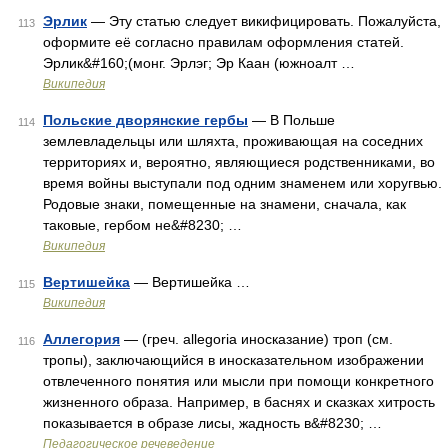
Эрлик
— Эту статью следует викифицировать. Пожалуйста,
113
оформите её согласно правилам оформления статей.
Эрлик&#160;(монг. Эрлэг; Эр Каан (южноалт …
Википедия
Польские дворянские гербы
— В Польше
114
землевладельцы или шляхта, проживающая на соседних
территориях и, вероятно, являющиеся родственниками, во
время войны выступали под одним знаменем или хоругвью.
Родовые знаки, помещенные на знамени, сначала, как
таковые, гербом не&#8230; …
Википедия
Вертишейка
— Вертишейка …
115
Википедия
Аллегория
— (греч. allegoria иносказание) троп (см.
116
тропы), заключающийся в иносказательном изображении
отвлеченного понятия или мысли при помощи конкретного
жизненного образа. Например, в баснях и сказках хитрость
показывается в образе лисы, жадность в&#8230; …
Педагогическое речеведение