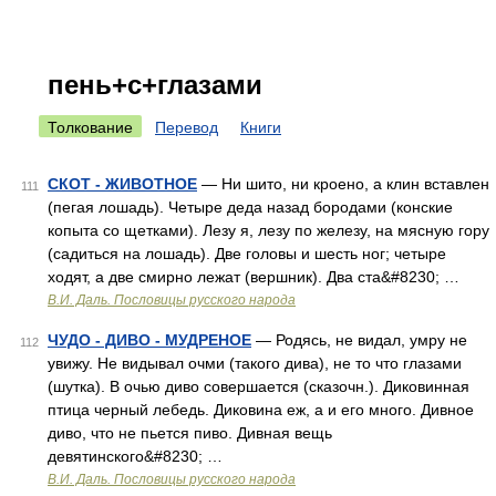
пень+с+глазами
Толкование
Перевод
Книги
СКОТ - ЖИВОТНОЕ
— Ни шито, ни кроено, а клин вставлен
111
(пегая лошадь). Четыре деда назад бородами (конские
копыта со щетками). Лезу я, лезу по железу, на мясную гору
(садиться на лошадь). Две головы и шесть ног; четыре
ходят, а две смирно лежат (вершник). Два ста&#8230; …
В.И. Даль. Пословицы русского народа
ЧУДО - ДИВО - МУДРЕНОЕ
— Родясь, не видал, умру не
112
увижу. Не видывал очми (такого дива), не то что глазами
(шутка). В очью диво совершается (сказочн.). Диковинная
птица черный лебедь. Диковина еж, а и его много. Дивное
диво, что не пьется пиво. Дивная вещь
девятинского&#8230; …
В.И. Даль. Пословицы русского народа