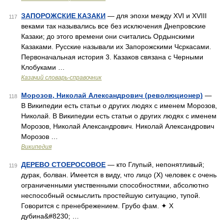
ЗАПОРОЖСКИЕ КАЗАКИ
— для эпохи между XVI и XVIII
117
веками так назывались все без исключения Днепровские
Казаки; до этого времени они считались Ордынскими
Казаками. Русские называли их Запорожскими Чсркасами.
Первоначальная история 3. Казаков связана с Черными
Клобуками …
Казачий словарь-справочник
Морозов, Николай Александрович (революционер)
—
118
В Википедии есть статьи о других людях с именем Морозов,
Николай. В Википедии есть статьи о других людях с именем
Морозов, Николай Александрович. Николай Александрович
Морозов …
Википедия
ДЕРЕВО СТОЕРОСОВОЕ
— кто Глупый, непонятливый;
119
дурак, болван. Имеется в виду, что лицо (Х) человек с очень
ограниченными умственными способностями, абсолютно
неспособный осмыслить простейшую ситуацию, тупой.
Говорится с пренебрежением. Грубо фам. ✦ Х
дубина&#8230; …