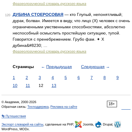
Фразеологический словарь русского языка
ДУБИНА СТОЕРОСОВАЯ
— кто Глупый, непонятливый;
120
дурак, болван. Имеется в виду, что лицо (Х) человек с очень
ограниченными умственными способностями, абсолютно
неспособный осмыслить простейшую ситуацию, тупой.
Говорится с пренебрежением. Грубо фам. ✦ Х
дубина&#8230; …
Фразеологический словарь русского языка
Страницы
←
Предыдущая
Следующая
→
1
2
3
4
5
6
7
8
9
10
11
12
13
© Академик, 2000-2026
18+
Обратная связь:
Техподдержка
,
Реклама на сайте
👣 Путешествия
Экспорт словарей на сайты
, сделанные на PHP,
Joomla,
Drupal,
WordPress, MODx.